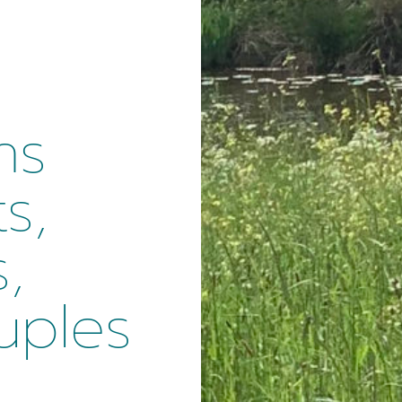
ns
s,
,
uples