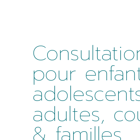
Consultatio
pour enfant
adolescents
adultes, co
& familles